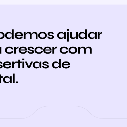
odemos ajudar
 crescer com
sertivas de
al.