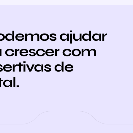
odemos ajudar
 crescer com
sertivas de
al.